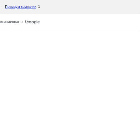
0
Премиум компании
:
1