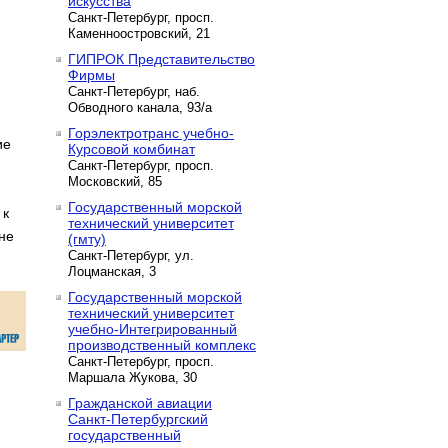
искусства
Санкт-Петербург, просп.
Каменноостровский, 21
ГИПРОК Представительство
Фирмы
Санкт-Петербург, наб.
Обводного канала, 93/а
Горэлектротранс учебно-
ие
Курсовой комбинат
Санкт-Петербург, просп.
Московский, 85
Государственный морской
к
технический университет
не
(гмту)
Санкт-Петербург, ул.
Лоцманская, 3
Государственный морской
технический университет
учебно-Интегрированный
производственный комплекс
Санкт-Петербург, просп.
Маршала Жукова, 30
Гражданской авиации
Санкт-Петербургский
государственный