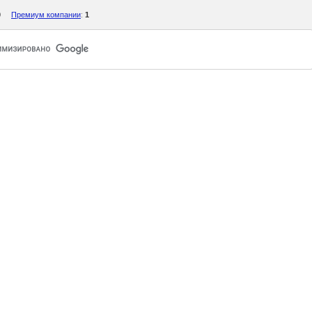
0
Премиум компании
:
1