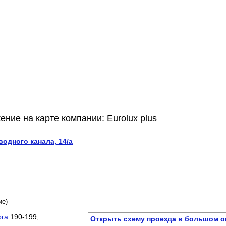
ние на карте компании: Eurolux plus
водного канала, 14/а
ие)
рга
190-199,
Открыть схему проезда в большом о